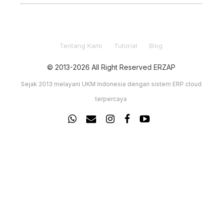
menginputkan hasil perhitungan tersebut ke dalam
Sistem.lalu Admin akan memeriksa hasil dari perhitungan
kas tersebut, apakah ada selisih atau tidak. Bila terjadi
Tentang Kami
Tutorial
Blog
selisih, Admin hendaknya meginfokan ke Kasir untuk
menghitung kembali Kas Kecil yang jumlahnya selisih
© 2013-2026 All Right Reserved ERZAP
tersebut.
Sejak 2013 melayani UKM Indonesia dengan sistem ERP cloud
terpercaya