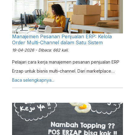
Manajemen Pesanan Penjualan ERP: Kelola
Order Multi-Channel dalam Satu Sistem
19-04-2026 - Dibaca: 662 kali.
Pelajari cara kerja manajemen pesanan penjualan ERP
Erzap untuk bisnis multi-channel. Dari marketplace
hingga pesanan langsung, semua terpusat dalam satu
Baca selengkapnya...
tampilan dengan proses massal.