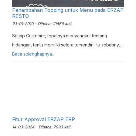
Penambahan Topping untuk Menu pada ERZAP
RESTO
23-01-2019 - Dibaca: 10669 kali.
Setiap Customer, tepatnya menyangkut tentang
hidangan, tentu memiliki selera tersendiri. Itu sebabnya
beberapa Restoran menyediakan Hidangan dengan
Baca selengkapnya...
pilihan mempersonalisasi hidangan tersebut sesuai
selera Customer yang juga dikenal sebagai Topping (
Adds-On ). Contohnya seperti memberi penawaran
hidangan dengan Ekstra Keju, Ekstra Telur, atau Ekstra
Saus. Tetapi, Penambahan Topping ini tentunya akan
dikenakan biaya tambahan juga.
Fitur Approval ERZAP ERP
14-03-2024 - Dibaca: 7993 kali.