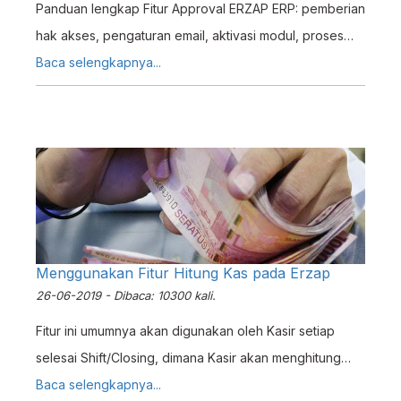
Panduan lengkap Fitur Approval ERZAP ERP: pemberian
hak akses, pengaturan email, aktivasi modul, proses
persetujuan, dan notifikasi approval.
Baca selengkapnya...
Menggunakan Fitur Hitung Kas pada Erzap
26-06-2019 - Dibaca: 10300 kali.
Fitur ini umumnya akan digunakan oleh Kasir setiap
selesai Shift/Closing, dimana Kasir akan menghitung
Kas Fisik hasil penjualan atau Kas Kecil, dan
Baca selengkapnya...