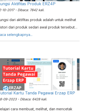
ungsi Aktifitas Produk ERZ4P
2-10-2017 - Dibaca: 7842 kali.
ungsi dari aktifitas produk adalah untuk melihat
istori dari produk sedari awal produk tersebut
asuk hingga ke stok terkini, wecara detail dan
aca selengkapnya...
erperinci.
utorial Kartu Tanda Pegawai Erzap ERP
8-09-2023 - Dibaca: 6428 kali.
elajari cara membuat, melihat, dan mencetak