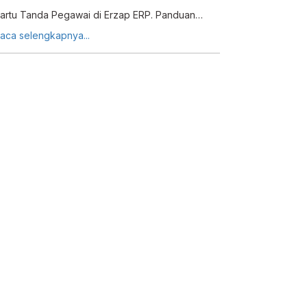
artu Tanda Pegawai di Erzap ERP. Panduan
engkap edit data pegawai dan pilih format
aca selengkapnya...
andscape atau portrait.