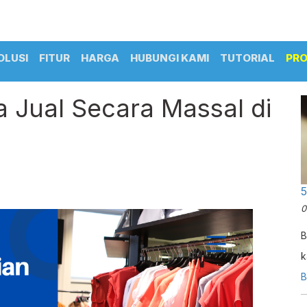
OLUSI
FITUR
HARGA
HUBUNGI KAMI
TUTORIAL
PR
a Jual Secara Massal di
5
0
B
k
B