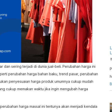
L
L
1
an sering terjadi di dunia jual-beli. Perubahan harga ini
P
perti perubahan harga bahan baku, trend pasar, perubahan
h
elakukan penyesuaian harga produk umumnya cukup mudah
L
B
yang cukup memakan waktu jika ingin mengubah harga
, perubahan harga massal ini tentunya akan menjadi kendala