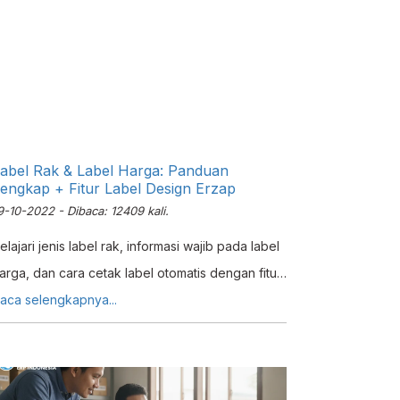
abel Rak & Label Harga: Panduan
engkap + Fitur Label Design Erzap
9-10-2022 - Dibaca: 12409 kali.
elajari jenis label rak, informasi wajib pada label
arga, dan cara cetak label otomatis dengan fitur
abel Design Erzap untuk toko retail dan UKM.
aca selengkapnya...