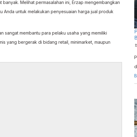
gat banyak. Melihat permasalahan ini, Erzap mengembangkan
tu Anda untuk melakukan penyesuaian harga jual produk
P
kan sangat membantu para pelaku usaha yang memiliki
B
is yang bergerak di bidang retail, minimarket, maupun
1
P
d
m
B
e