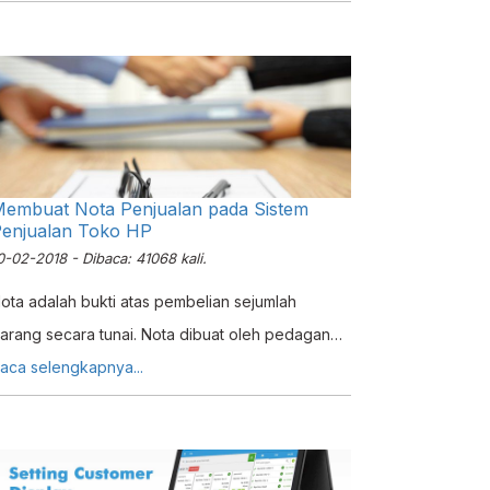
embuat Nota Penjualan pada Sistem
enjualan Toko HP
0-02-2018 - Dibaca: 41068 kali.
ota adalah bukti atas pembelian sejumlah
arang secara tunai. Nota dibuat oleh pedagang
an diberikan kepada pembeli. Biasanya nota
aca selengkapnya...
ibuat rangkap dua, satu lembar untuk pembeli
an lembaran kedua untuk penjual