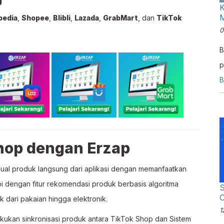
K
pedia
,
Shopee
,
Blibli
,
Lazada
,
GrabMart
, dan
TikTok
0
B
p
m
B
t
Shop dengan Erzap
l produk langsung dari aplikasi dengan memanfaatkan
pi dengan fitur rekomendasi produk berbasis algoritma
S
C
dari pakaian hingga elektronik.
1
kukan sinkronisasi produk antara TikTok Shop dan Sistem