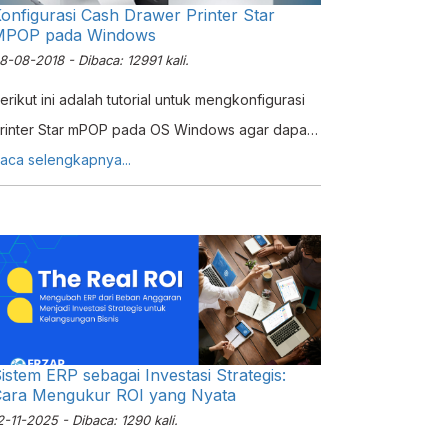
onfigurasi Cash Drawer Printer Star
MPOP pada Windows
8-08-2018 - Dibaca: 12991 kali.
erikut ini adalah tutorial untuk mengkonfigurasi
rinter Star mPOP pada OS Windows agar dapat
embuka cash drawer secara otomatis saat
aca selengkapnya...
ransaksi berlangsung
istem ERP sebagai Investasi Strategis:
ara Mengukur ROI yang Nyata
2-11-2025 - Dibaca: 1290 kali.