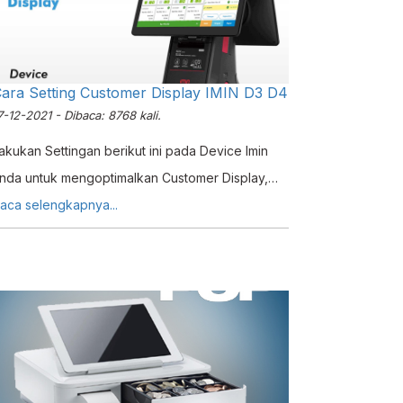
ara Setting Customer Display IMIN D3 D4
7-12-2021 - Dibaca: 8768 kali.
akukan Settingan berikut ini pada Device Imin
nda untuk mengoptimalkan Customer Display,
erutama jika terjadi masalah atau bugs saat
aca selengkapnya...
isplay ditampilkan