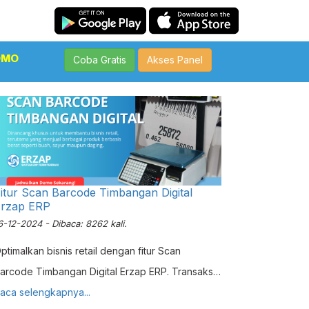
OMO
Coba Gratis
Akses Panel
itur Scan Barcode Timbangan Digital
Erzap ERP
6-12-2024 - Dibaca: 8262 kali.
ptimalkan bisnis retail dengan fitur Scan
arcode Timbangan Digital Erzap ERP. Transaksi
epat, akurat, dan terintegrasi dengan POS Web.
aca selengkapnya...