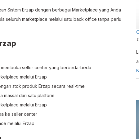
kan Sistem Erzap dengan berbagai Marketplace yang Anda
a seluruh marketplace melalui satu back office tanpa perlu
C
1
rzap
L
a
s membuka seller center yang berbeda-beda
t
B
ketplace melalui Erzap
D
ngan stok produk Erzap secara real-time
massal dari satu platform
etplace melalui Erzap
 ke seller center
ce melalui Erzap
g