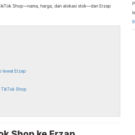
P
TikTok Shop—nama, harga, dan alokasi stok—dari Erzap
l
i
B
 lewat Erzap
k TikTok Shop
ok Shop ke Erzap