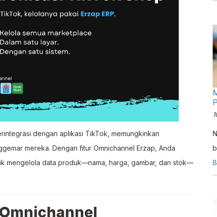
M
P
1
rintegrasi dengan aplikasi TikTok, memungkinkan
N
ggemar mereka. Dengan fitur Omnichannel Erzap, Anda
b
k mengelola data produk—nama, harga, gambar, dan stok—
d
B
d
d
 Omnichannel