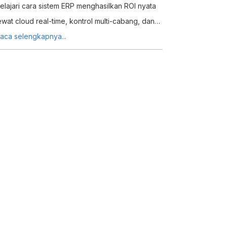
elajari cara sistem ERP menghasilkan ROI nyata
ewat cloud real-time, kontrol multi-cabang, dan
mplementasi terstruktur bersama Erzap.
aca selengkapnya...