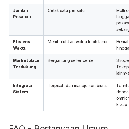
Jumlah
Cetak satu per satu
Multi 
Pesanan
hingga
pesan
sekali
Efisiensi
Membutuhkan waktu lebih lama
Hemat
Waktu
hingg
Marketplace
Bergantung seller center
Shope
Terdukung
Tokop
lainny
Integrasi
Terpisah dari manajemen bisnis
Terint
Sistem
denga
omnic
Erzap
FAQ - Pertanyaan Umum