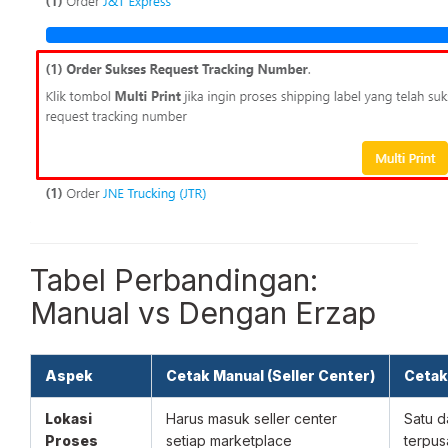
Tabel Perbandingan:
Manual vs Dengan Erzap
Aspek
Cetak Manual (Seller Center)
Cetak
Lokasi
Harus masuk seller center
Satu 
Proses
setiap marketplace
terpus