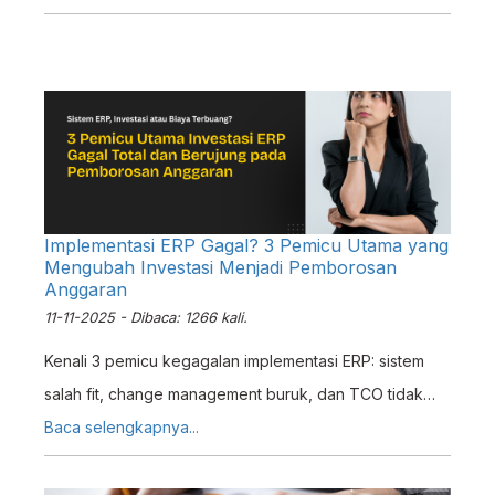
anda memahami bagaimana penggunaan dan cara
kerja Sistem erzap pada tahap pemula.
Implementasi ERP Gagal? 3 Pemicu Utama yang
Mengubah Investasi Menjadi Pemborosan
Anggaran
11-11-2025 - Dibaca: 1266 kali.
Kenali 3 pemicu kegagalan implementasi ERP: sistem
salah fit, change management buruk, dan TCO tidak
realistis. Pelajari cara mitigasinya bersama Erzap.
Baca selengkapnya...