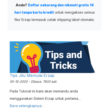
Anda?
Daftar sekarang dan nikmati gratis 14
hari tanpa kartu kredit
untuk mengakses semua
fitur Erzap termasuk cetak shipping label otomatis.
Tips Jitu Memulai Erzap
05-10-2020 - Dibaca: 7833 kali.
Pada Tutorial ini kami akan memandu anda
menggunakan Sistem Erzap untuk pertama
kalinya. Tujuan dari tutorial ini adalah untuk membantu
Baca selengkapnya...