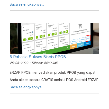
outlet, dan aktifkan otomatis di POS Web/Android.
Baca selengkapnya...
5 Rahasia Sukses Bisnis PPOB
25-05-2022 - Dibaca: 4489 kali.
ERZAP PPOB menyediakan produk PPOB yang dapat
Anda akses secara GRATIS melalui POS Android ERZAP.
Baca selengkapnya...