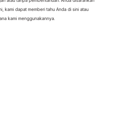
an atau tanpa pemberitahuan. Anda disarankan
, kami dapat memberi tahu Anda di sini atau
mana kami menggunakannya.