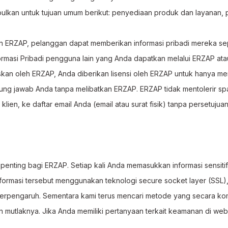
kan untuk tujuan umum berikut: penyediaan produk dan layanan, pen
n ERZAP, pelanggan dapat memberikan informasi pribadi mereka sepe
rmasi Pribadi pengguna lain yang Anda dapatkan melalui ERZAP at
askan oleh ERZAP, Anda diberikan lisensi oleh ERZAP untuk hanya 
ng jawab Anda tanpa melibatkan ERZAP. ERZAP tidak mentolerir spa
en, ke daftar email Anda (email atau surat fisik) tanpa persetujuan
enting bagi ERZAP. Setiap kali Anda memasukkan informasi sensitif, 
 informasi tersebut menggunakan teknologi secure socket layer (SSL
pengaruh. Sementara kami terus mencari metode yang secara komer
 mutlaknya. Jika Anda memiliki pertanyaan terkait keamanan di web