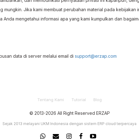
bahkan, dan memodifikasi pernyataan privasi ini kapanpun, deng
g mungkin. Jika kami membuat perubahan material pada kebijakan ini
ga Anda mengetahui informasi apa yang kami kumpulkan dan bagai
san data di server melalui email di
support@erzap.com
Tentang Kami
Tutorial
Blog
© 2013-2026 All Right Reserved ERZAP
Sejak 2013 melayani UKM Indonesia dengan sistem ERP cloud terpercaya