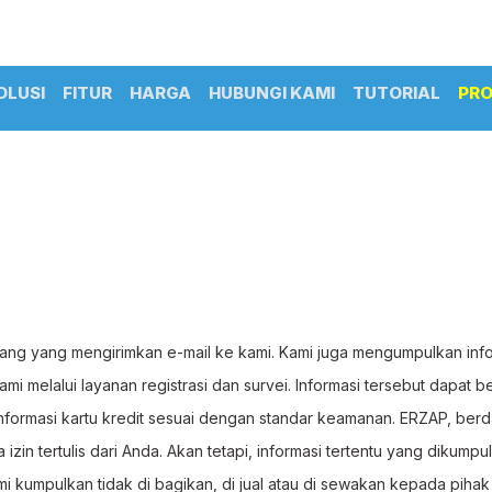
OLUSI
FITUR
HARGA
HUBUNGI KAMI
TUTORIAL
PR
ng yang mengirimkan e-mail ke kami. Kami juga mengumpulkan infor
 melalui layanan registrasi dan survei. Informasi tersebut dapat be
informasi kartu kredit sesuai dengan standar keamanan. ERZAP, ber
 izin tertulis dari Anda. Akan tetapi, informasi tertentu yang diku
i kumpulkan tidak di bagikan, di jual atau di sewakan kepada pihak