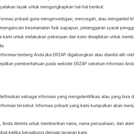
atakan layak untuk mengungkapkan hal-hal berikut:
rmasi pribadi guna menginvestigasi, mencegah, atau mengambil tin
i mengancam keselamatan fisik siapapun, pelanggaran syarat pengg
ma kami untuk melakukan pekerjaan dan kami diwajibkan untuk mem
da.
ormasi tentang Anda jika ERZAP digabungkan atau diambil alih oleh
mpilkan pemberitahuan pada website ERZAP sebelum informasi Anda
idefinisikan sebagai informasi yang mengidentifikasi atau yang bisa 
rmasi tersebut. Informasi pribadi yang kami kumpulkan akan menjad
P, Anda diminta untuk memberikan nama, nama perusahaan, dan ala
ebut ketika bergabung dengan layanan kami.