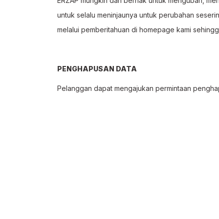
ERZAP mungkin dan berhak untuk mengubah, menam
untuk selalu meninjaunya untuk perubahan seserin
melalui pemberitahuan di homepage kami sehing
PENGHAPUSAN DATA
Pelanggan dapat mengajukan permintaan penghapu