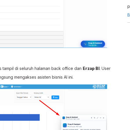
p
s
B
m
E
is tampil di seluruh halaman back office dan
Erzap BI
. User
gsung mengakses asisten bisnis AI ini.