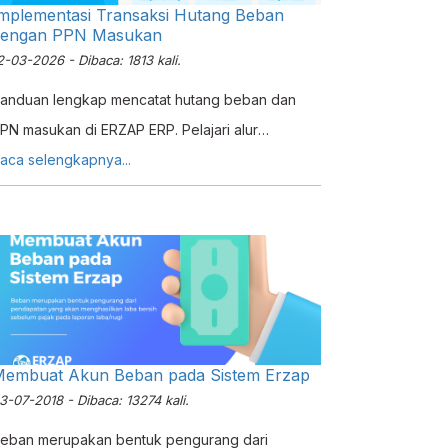
mplementasi Transaksi Hutang Beban
dengan PPN Masukan
2-03-2026 - Dibaca: 1813 kali.
anduan lengkap mencatat hutang beban dan
PN masukan di ERZAP ERP. Pelajari alur
encatatan budget marketing dari awal hingga
aca selengkapnya...
enyesuaian pajak masukan.
embuat Akun Beban pada Sistem Erzap
3-07-2018 - Dibaca: 13274 kali.
eban merupakan bentuk pengurang dari