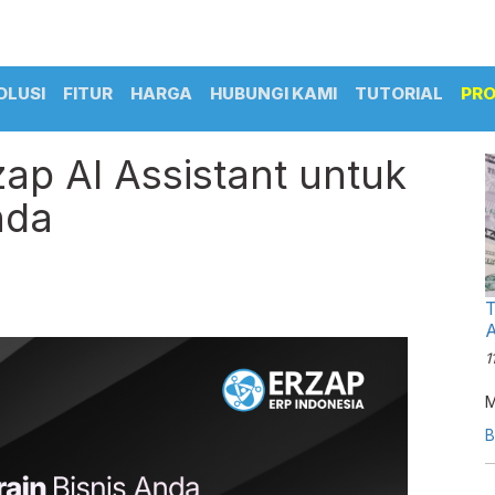
OLUSI
FITUR
HARGA
HUBUNGI KAMI
TUTORIAL
PR
rzap AI Assistant untuk
nda
T
A
1
M
B