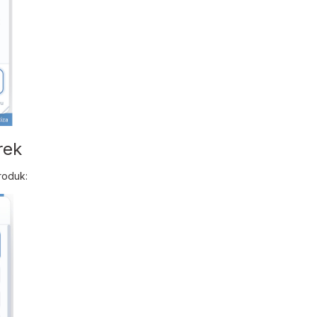
rek
roduk: