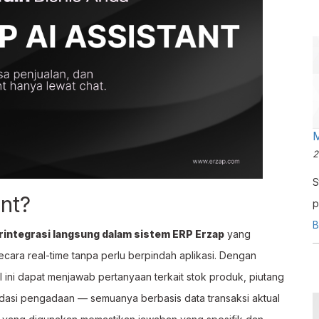
M
2
S
ant?
p
k
B
erintegrasi langsung dalam sistem ERP Erzap
yang
p
ara real-time tanpa perlu berpindah aplikasi. Dengan
p
AI ini dapat menjawab pertanyaan terkait stok produk, piutang
dasi pengadaan — semuanya berbasis data transaksi aktual