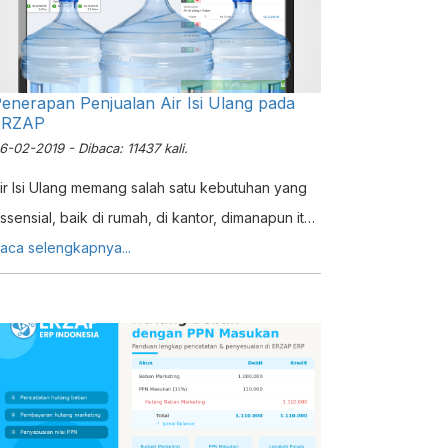
enerapan Penjualan Air Isi Ulang pada
ERZAP
6-02-2019 - Dibaca: 11437 kali.
ir Isi Ulang memang salah satu kebutuhan yang
ssensial, baik di rumah, di kantor, dimanapun itu.
enyadari penting nya menyediakan produk
aca selengkapnya...
ni. hampir seluruh Toko Sembako, Mini Market
an toko toko kebutuhan pokok lainnya selalu
enyiapkan stok Air Isi Ulang dalam jumlah besar.