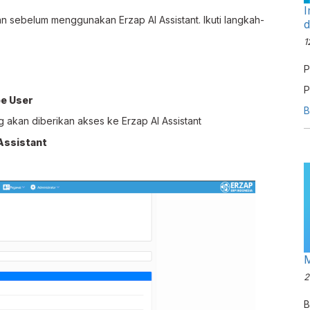
I
an sebelum menggunakan Erzap AI Assistant. Ikuti langkah-
1
P
P
pe User
p
B
 akan diberikan akses ke Erzap AI Assistant
p
Assistant
M
2
B