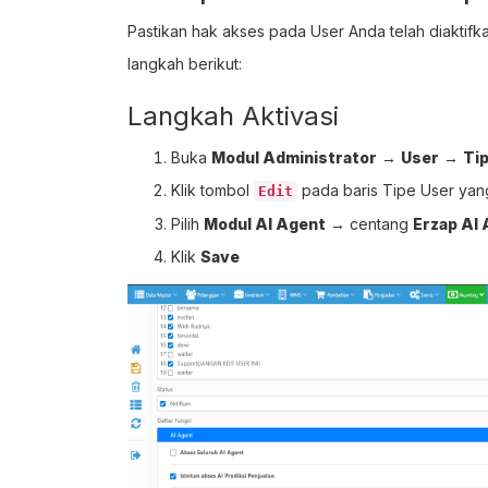
Pastikan hak akses pada User Anda telah diaktifk
langkah berikut:
Langkah Aktivasi
Buka
Modul Administrator
→
User
→
Ti
Klik tombol
pada baris Tipe User yang
Edit
Pilih
Modul AI Agent
→ centang
Erzap AI 
Klik
Save