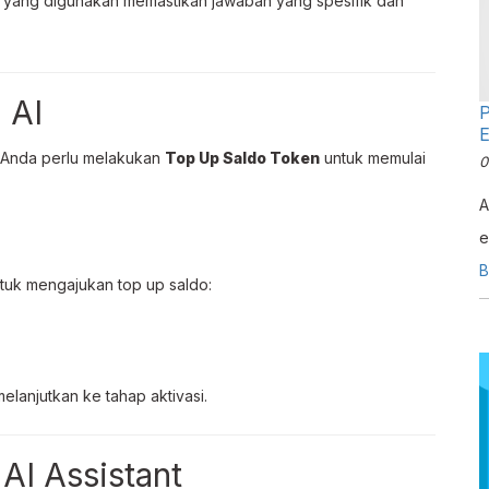
yang digunakan memastikan jawaban yang spesifik dan
 AI
P
 Anda perlu melakukan
Top Up Saldo Token
untuk memulai
0
A
e
M
B
ntuk mengajukan top up saldo:
i
d
m
elanjutkan ke tahap aktivasi.
 AI Assistant