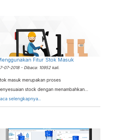
enggunakan Fitur Stok Masuk
7-07-2018 - Dibaca: 10952 kali.
tok masuk merupakan proses
enyesuaian stock dengan menambahkan
uantiti barang. Hal ini sama halnya dengan
aca selengkapnya...
roses Penyesuaian Stok namun lebih spesifikasi
ada penambahan kuantiti suatu barang / item.