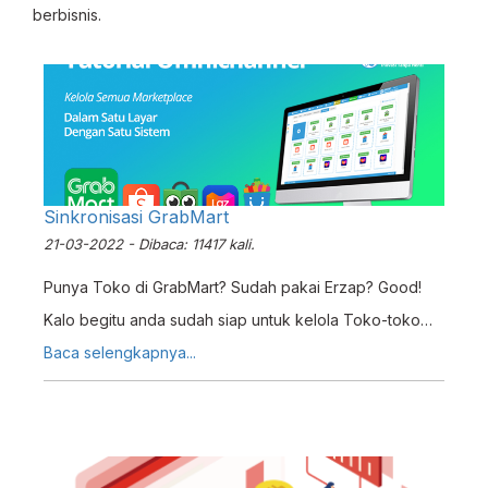
berbisnis.
Sinkronisasi GrabMart
21-03-2022 - Dibaca: 11417 kali.
Punya Toko di GrabMart? Sudah pakai Erzap? Good!
Kalo begitu anda sudah siap untuk kelola Toko-toko
pada GrabMart via Erzap? Check this Tutorial out!
Baca selengkapnya...