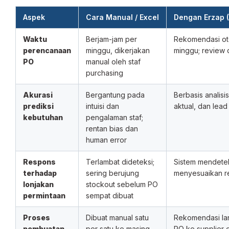
Aspek
Cara Manual / Excel
Dengan Erzap 
Waktu
Berjam-jam per
Rekomendasi oto
perencanaan
minggu, dikerjakan
minggu; review d
PO
manual oleh staf
purchasing
Akurasi
Bergantung pada
Berbasis analisis
prediksi
intuisi dan
aktual, dan lead
kebutuhan
pengalaman staf;
rentan bias dan
human error
Respons
Terlambat dideteksi;
Sistem mendetek
terhadap
sering berujung
menyesuaikan r
lonjakan
stockout sebelum PO
permintaan
sempat dibuat
Proses
Dibuat manual satu
Rekomendasi la
pembuatan
per satu ke masing-
PO ke supplier 