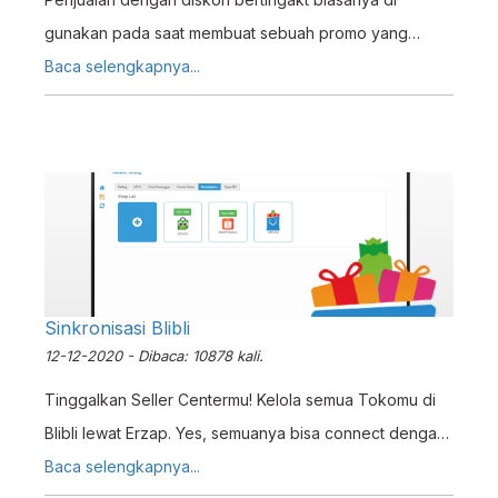
gunakan pada saat membuat sebuah promo yang
dapat di isi pada saat pembuatan invoice / faktur
Baca selengkapnya...
penjualan.
Sinkronisasi Blibli
12-12-2020 - Dibaca: 10878 kali.
Tinggalkan Seller Centermu! Kelola semua Tokomu di
Blibli lewat Erzap. Yes, semuanya bisa connect dengan
Erzap! Bagaimana caranya? Check this Tutorial out!
Baca selengkapnya...