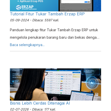
Tutorial Fitur Tukar Tambah Erzap ERP
05-09-2024 - Dibaca: 5597 kali.
Panduan lengkap fitur Tukar Tambah Erzap ERP untuk
mengelola penukaran barang baru dan bekas dengan
efisien, terintegrasi stok dan laporan keuangan.
Baca selengkapnya...
Bisnis Lebih Cerdas Ditenagai AI
02-07-2026 - Dibaca: 177 kali.