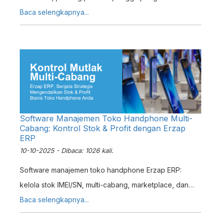
Tingkatkan efisiensi fulfillment warehouse Anda.
Baca selengkapnya...
Software Manajemen Toko Handphone Multi-
Cabang: Kontrol Stok & Profit dengan Erzap
ERP
10-10-2025 - Dibaca: 1026 kali.
Software manajemen toko handphone Erzap ERP:
kelola stok IMEI/SN, multi-cabang, marketplace, dan
laporan keuangan real-time dalam satu sistem.
Baca selengkapnya...