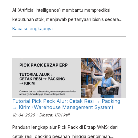
AI (Artificial Intelligence) membantu memprediksi
kebutuhan stok, menjawab pertanyaan bisnis secara
instan, mempercepat input data, dan menjelaskan
Baca selengkapnya...
laporan keuangan secara otomatis — semua
terintegrasi dalam satu sistem, Erzap ERP.
Tutorial Pick Pack Alur: Cetak Resi → Packing
→ Kirim (Warehouse Management System)
18-04-2026 - Dibaca: 1781 kali.
Panduan lengkap alur Pick Pack di Erzap WMS: dari
cetak resi, packing pesanan, hingga pengiriman.