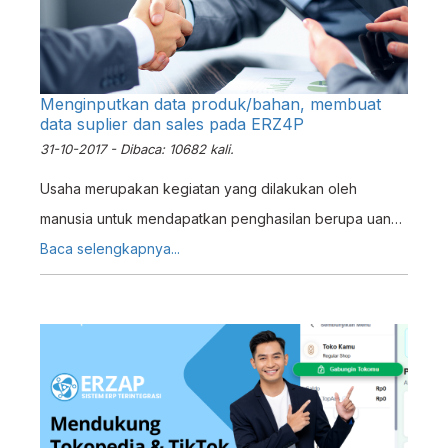
Menginputkan data produk/bahan, membuat
data suplier dan sales pada ERZ4P
31-10-2017 - Dibaca: 10682 kali.
Usaha merupakan kegiatan yang dilakukan oleh
manusia untuk mendapatkan penghasilan berupa uang
atau barang yang diperlukan untuk memenuhi
Baca selengkapnya...
kebutuhan sehari-hari dan mencapai kemakmuran
hidup