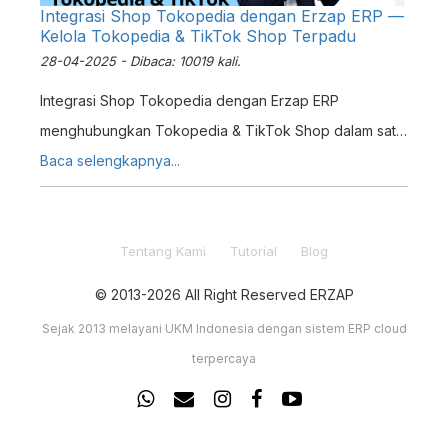
Integrasi Shop Tokopedia dengan Erzap ERP —
Kelola Tokopedia & TikTok Shop Terpadu
28-04-2025 - Dibaca: 10019 kali.
Integrasi Shop Tokopedia dengan Erzap ERP
menghubungkan Tokopedia & TikTok Shop dalam satu
dashboard. Sinkronisasi stok & pesanan otomatis,
Baca selengkapnya...
kelola omnichannel dengan efisien.
Tentang Kami
Tutorial
Blog
© 2013-2026 All Right Reserved ERZAP
Sejak 2013 melayani UKM Indonesia dengan sistem ERP cloud
terpercaya