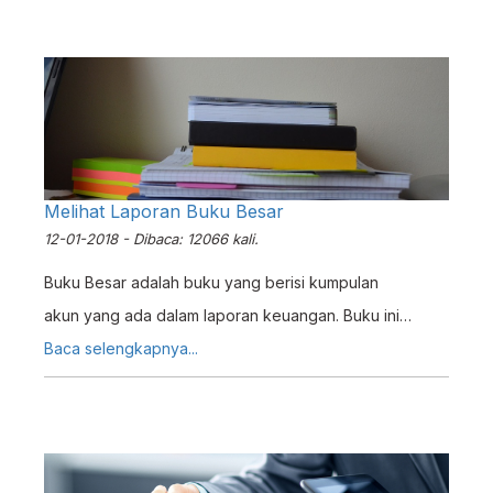
Membayar Kas Bon lewat Gaji Pegawai
Melihat Laporan Buku Besar
12-01-2018 - Dibaca: 12066 kali.
Buku Besar adalah buku yang berisi kumpulan
akun yang ada dalam laporan keuangan. Buku ini
mencatat perubahan-perubahan yang terjadi pada
Baca selengkapnya...
masing-masing akun. Setiap transaksi yang telah dicatat
dalam jurnal akan dipindahkan ke Buku Besar secara
berkala.