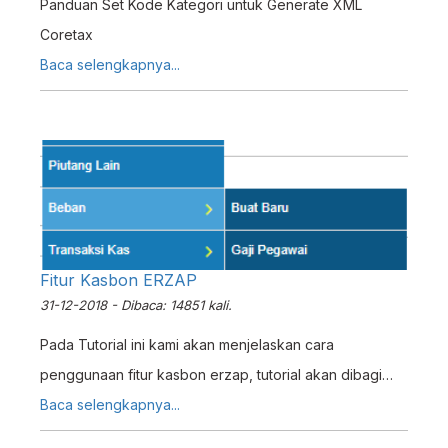
Panduan Set Kode Kategori untuk Generate XML
Coretax
Baca selengkapnya...
Fitur Kasbon ERZAP
31-12-2018 - Dibaca: 14851 kali.
Pada Tutorial ini kami akan menjelaskan cara
penggunaan fitur kasbon erzap, tutorial akan dibagi
menjadi 3 bagian yaitu Menginputkan Kas Bon,
Baca selengkapnya...
Membayar Kas Bon lewat Manajemen Data Kas Bon,